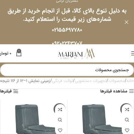
مشتریان گرامی
به دلیل تنوع بالای کالا، قبل از انجام خرید از طریق
شماره‌های زیر قیمت را استعلام کنید.
02155697780
09202243707
0
0
تومان
خانه
محصولات
تجهیزات دستشویی
توالت فرنگی
زمینی
نمایش 1–12 از 116 نتیجه
مشاهده فیلترها
فیلترها
-20%
-20%