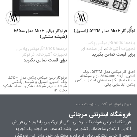
اجاق گاز +Mix مدل 523M (استیل)
فرتوکار برقی +Mix مدل E6500
(شیشه مشکی)
برندها Brands
,
میکس پلاس
,
تجهیزات آشپزخانه
,
گاز صفحه ای
برندها Brands
,
میکس پلاس
,
برای قیمت تماس بگیرید
تجهیزات آشپزخانه
,
فر توکار
برای قیمت تماس بگیرید
برای قیمت تماس بگیرید
برای قیمت تماس بگیرید
اجاق گاز میکس مدل 523M، رنگ
استیل، ابعاد 91x51cm، نوع سرشعله
فرتوکار برقی میکس پلاس مدل E6500،
ساباف اجاق گاز صفحه‌ای استیل میکس
رنگ استیل, استیل و شیشه, رفلکس,
پلاس ایتالیایی یکی
شیشه سفید, شیشه مشکی، تعداد علمکرد
پخت 13
فروش انواع شیرآلات و ملزومات حمام
فروشگاه اینترنتی مرجانی
فروشگاه اینترنتی هولدینگ مرجانی، یکی از بزرگترین پلتفرم های فروش
آنلاین کالاهای ساختمانی کشور می باشد که سعی در ایجاد یک تجربه
خوب از خرید اینترنتی برای کاربران و مشتریان خود دارد. این فروشگاه