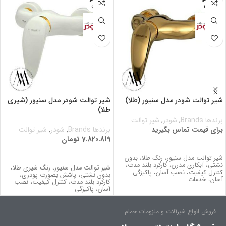
جودی
جودی
شیر توالت شودر مدل سنیور (طلا)
شیر توالت شودر مدل سنیور (شیری
طلا)
برندها Brands
,
شودر
,
شیر توالت
برای قیمت تماس بگیرید
برندها Brands
,
شودر
,
شیر توالت
7.820.819
تومان
برای قیمت تماس بگیرید
اطلاعات بیشتر
شیر توالت مدل سنیور، رنگ طلا، بدون
نشتي، آبکاری مدرن، کارکرد بلند مدت،
شیر توالت مدل سنیور، رنگ شیری طلا،
كنترل كيفيت، نصب آسان، پاکیزگی
بدون نشتي، پاشش بصورت پودری،
آسان، خدمات
کارکرد بلند مدت، كنترل كيفيت، نصب
آسان، پاکیزگی
فروش انواع شیرآلات و ملزومات حمام