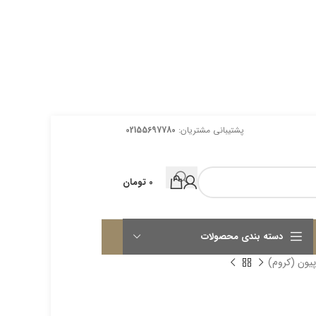
پشتیبانی مشتریان:
02155697780
0
تومان
دسته بندی محصولات
یون (کروم)