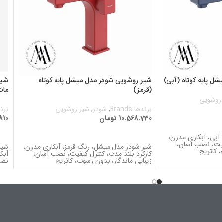
ل پایه کوتاه (آبی)
شیر روشویی شودر مدل میشل پایه کوتاه
شیر
(قرمز)
مات
روشویی
برندها Brands
,
شودر
,
شیر روشویی
برندها
10.568.730
تومان
810
اطلاعات بیشتر
ا
بی، آبکاری مدرن،
فيت، نصب آسان،
شیر شودر مدل میشل، رنگ قرمز، آبکاری مدرن،
شیر
 کاتریج
کارکرد بلند مدت، كنترل كيفيت، نصب آسان،
آبک
زیبایی ماندگار، بدون رسوب، کاتریج
نصب