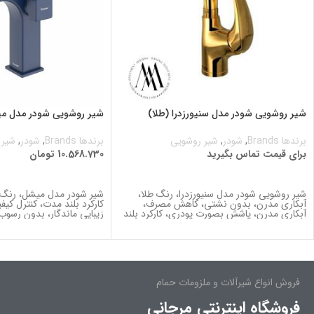
شیر روشویی شودر مدل سنیورزدرا (طلا)
شیر روشویی شودر مدل میش
برندها Brands
,
شودر
,
شیر روشویی
برندها Brands
,
شودر
,
شیر 
برای قیمت تماس بگیرید
10.568.730
تومان
برای قیمت تماس بگیرید
اطلاعات بیشتر
شیر روشویی شودر مدل سنیورزدرا، رنگ طلا،
شیر شودر مدل میشل، رنگ آ
آبکاری مدرن، بدون نشتي، کاهش مصرف،
کارکرد بلند مدت، كنترل كي
آبکاری مدرن، پاشش بصورت پودری، کارکرد بلند
زیبایی ماندگار، بدون رسوب،
فروش انواع شیرآلات و ملزومات حمام
فروشگاه اینترنتی مرجانی