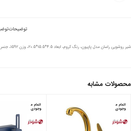
توضیحات
توضی
شیر روشویی راسان مدل پاپیون، رنگ کروم، ابعاد 4.5*15.5*20.5، وزن 1592، جنس از آلیاژ برنج، تعداد خروجی 1 عدد، تعداد دستگیره 1 عدد، جنس دستگیره از زاماک، آبدهی 7-11 لیتر بر دقیقه
محصولات مشابه
اتمام م
اتمام م
وجودی
وجودی