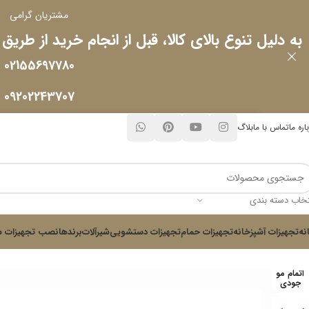
مشتریان گرامی
به دلیل تنوع بالای کالا، قبل از انجام خرید از طریق
02155697780
09202243707
اره ما
تماس با ما
بلاگ
تخاب دسته بندی
نه
تجهیزات آشپزخانه
تجهیزات حمام
تجهیزات دستشویی
شیرآلات
برندها
نصب تجهیزات س
اتمام مو
جودی