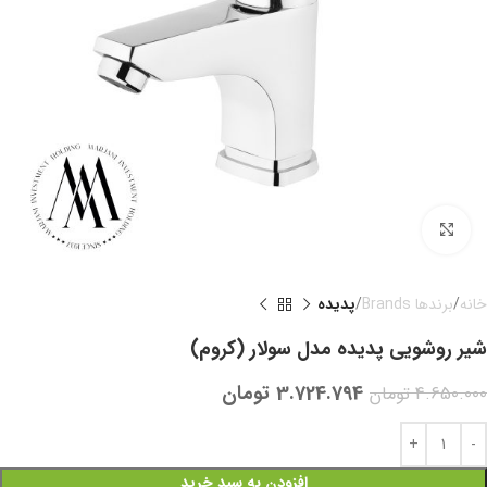
بزرگنمایی تصویر
خانه
برندها Brands
پدیده
شیر روشویی پدیده مدل سولار (کروم)
3.724.794
تومان
4.650.000
تومان
افزودن به سبد خرید