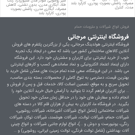
شیر روشویی شودر مدل سنیورزدرا، رنگ
مصرف، پاشش بصورت پودری، کارکرد بلند
طلا، آبکاری مدرن، بدون نشتي، کاهش
مدت، كنترل
مصرف، آبکاری مدرن، پاشش بصورت
پودری، کارکرد بلند
فروش انواع شیرآلات و ملزومات حمام
فروشگاه اینترنتی مرجانی
فروشگاه اینترنتی هولدینگ مرجانی، یکی از بزرگترین پلتفرم های فروش
آنلاین کالاهای ساختمانی کشور می باشد که سعی در ایجاد یک تجربه
خوب از خرید اینترنتی برای کاربران و مشتریان خود دارد. این فروشگاه
دارای اینماد اعتماد الکترونیکی و نماد ساماندهی کسب و کارهای اینترنتی
می باشد. در این فروشگاه، سعی شده تمام مزیت های ممکن شامل خرید با
بهترین قیمت، دسترسی به تنوع کاملی از محصولات، بسته بندی مناسب،
تحویل سریع و به موقع، تضمین اصالت کالا، خدمات قبل و پس از فروش و
… برای کاربران فراهم گردد تا بتوانید با آرامش خیال خرید آنلاین خود را
انجام داده و سفارش های خود را در حداقل زمان ممکن خود تحویل
بگیرید. در فروشگاه ما، کاربران به بیش از هزاران قلم کالا در دسته های
شیرآلات ساختمانی (شامل انواع شیرآلات آشپزخانه، شیرآلات روشویی،
شیرآلات حمام، شیرآلات توالت، شیرآلات هوشمند، شیرآلات توکار، شیرآلات
رنگی، یونیورست و دوش و …)، انواع لوازم جانبی شیرآلات و انواع چینی
آلات بهداشتی (شامل توالت فرنگی، توالت زمینی ایرانی، روشویی) و …