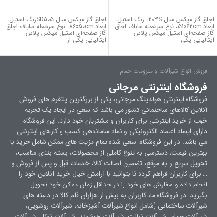
برای قیمت تماس بگیرید
برای قیمت تماس بگیرید
اجاق گاز میکس مدل 203S، رنگ استیل،
اجاق گاز میکس مدل SD505رنگ استیل،
ابعاد 51x62cm، نوع سرشعله ساباف اجاق
ابعاد 86x50cm، نوع سرشعله ساباف اجاق
گاز صفحه‌ای استیل میکس پلاس
گاز صفحه‌ای استیل میکس پلاس
ایتالیایی یکی
ایتالیایی یکی از
فروش انواع شیرآلات و ملزومات حمام
فروشگاه اینترنتی مرجانی
فروشگاه اینترنتی هولدینگ مرجانی، یکی از بزرگترین پلتفرم های فروش
آنلاین کالاهای ساختمانی کشور می باشد که سعی در ایجاد یک تجربه
خوب از خرید اینترنتی برای کاربران و مشتریان خود دارد. این فروشگاه
دارای اینماد اعتماد الکترونیکی و نماد ساماندهی کسب و کارهای اینترنتی
می باشد. در این فروشگاه، سعی شده تمام مزیت های ممکن شامل خرید با
بهترین قیمت، دسترسی به تنوع کاملی از محصولات، بسته بندی مناسب،
تحویل سریع و به موقع، تضمین اصالت کالا، خدمات قبل و پس از فروش و
… برای کاربران فراهم گردد تا بتوانید با آرامش خیال خرید آنلاین خود را
انجام داده و سفارش های خود را در حداقل زمان ممکن خود تحویل
بگیرید. در فروشگاه ما، کاربران به بیش از هزاران قلم کالا در دسته های
شیرآلات ساختمانی (شامل انواع شیرآلات آشپزخانه، شیرآلات روشویی،
شیرآلات حمام، شیرآلات توالت، شیرآلات هوشمند، شیرآلات توکار، شیرآلات