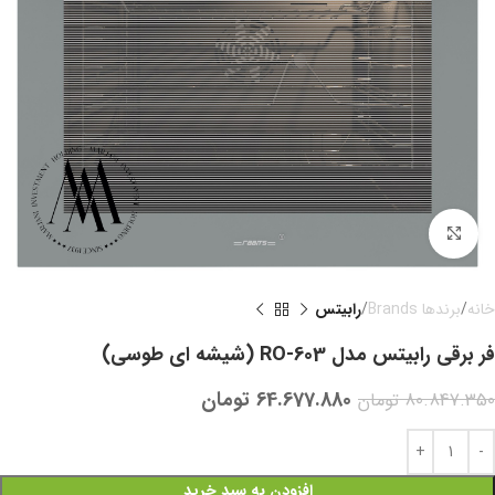
بزرگنمایی تصویر
خانه
برندها Brands
رابیتس
فر برقی رابیتس مدل RO-603 (شیشه ای طوسی)
64.677.880
تومان
80.847.350
تومان
افزودن به سبد خرید