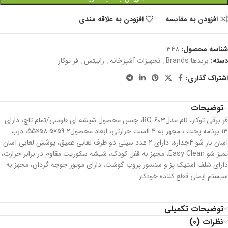
افزودن به مقایسه
افزودن به علاقه مندی
شناسه محصول:
348
دسته:
برندها Brands
,
تجهیزات آشپزخانه
,
رابیتس
,
فر توکار
اشتراک گذاری:
توضیحات
فر برقی توکار، نام مدلRO-603، جنس محصول شیشه ای طوسی/تمام تاچ، دارای
13 برنامه پخت ، مجهز به 4 المنت حرارتی، ابعاد محصول59.2×58.5×55، درب
آسان باز شو 4جداره، دارای 2 عدد سینی دو طرف لعابی عمیق، پوشش لعابی آسان
تمیز شو Easy Clean، مجهز به قفل کودک، شیشه سکوریت مقاوم در برابر حرارت،
دارای شلف استیک پز و سنسور پروب گوشت، دارای موتور جوجه گردان، مجهز به
سیستم ایمنی قطع کننده خودکار
توضیحات تکمیلی
نظرات (0)