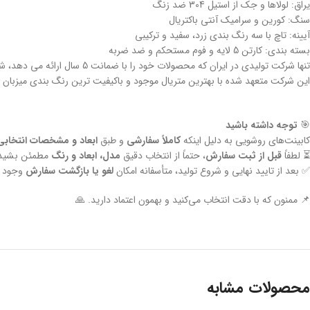
یراق: لولاها و جک از استیل 304 ضد زنگ
سنگ: کورین و سرامیک آنتی باکتریال
آیینه: تاچ با سه رنگ بندی زرد، سفید و ترکیبی
بسته بندی: کارتن 5 لایه و فوم مستحکم و ضد ضربه
تنها شرکت تولیدی در ایران که محصولات خود را با ضمانت 5 سال ارائه می دهد، شرکت ماندگار سرام می باشد.
این شرکت متعهد شده با بهترین متریال موجود و باکیفیت ترین رنگ بندی میزبان م
🎯
توجه داشته باشید
کابینت‌های روشویی به دلیل اینکه
کاملاً سفارشی
و طبق
ابعاد و مشخصات انتخابی
⏳ لطفاً
قبل از ثبت سفارش
، حتماً از انتخاب دقیق
مدل، ابعاد و رنگ
مطمئن بشید
✅ بعد از تایید نهایی و شروع تولید، متأسفانه امکان
لغو یا بازگشت سفارش
وجود ن
📌 ممنون که با دقت انتخاب می‌کنید و بهمون اعتماد دارید. 🙏
محصولات مشابه