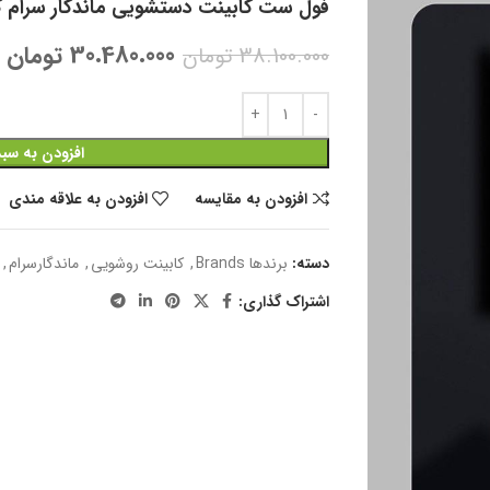
فول ست کابینت دستشویی ماندگار سرام کد 2112 (سفیدطو
30.480.000
تومان
38.100.000
تومان
افزودن به سب
افزودن به مقایسه
افزودن به علاقه مندی
دسته:
برندها Brands
,
کابینت روشویی
,
ماندگارسرام
,
اشتراک گذاری: