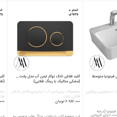
اتمام م
ات
وجودی
وج
ل فیتونیا متوسط
کلید فلاش تانک توکار ایمن آب مدل پلنت _
کلی
(مشکی متالیک با رینگ طلایی)
(طل
ت دستشویی
,
روشویی
محصولات برتر
,
ایمن آب | سارودی
,
فلاش تانک
,
محص
فلاش تانک
فلا
2.982.000
تومان
000
اطلاعات بیشتر
ا
فیتونیا (درجه
ت، دارای خروجی
این صفحه کلید با داشتن ویژگی‌های منحصر به
این