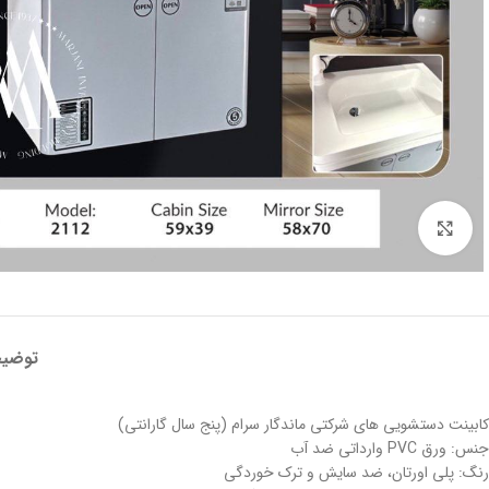
بزرگنمایی تصویر
توضی
کابینت دستشویی های شرکتی ماندگار سرام (پنج سال گارانتی)
جنس: ورق PVC وارداتی ضد آب
رنگ: پلی اورتان، ضد سایش و ترک خوردگی