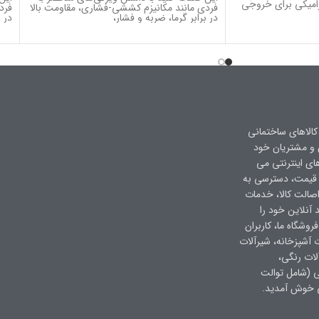
امیکی برای خروجی
فردی مانند مکانیزم کششی-فشاری، مقاومت بالا
فرد
در برابر گرما، ضربه و فشار،
در ب
کالاهای ساختمانی
ن و مشتریان خود
های اینترنتی می
 قیمت، دسترسی به
صالت کالا، خدمات
 آنلاین خود را
وشگاه ما، کاربران
ت آشپزخانه، شیرآلات
لات رنگی،
ی (شامل توالت
ی خوش آمدید.