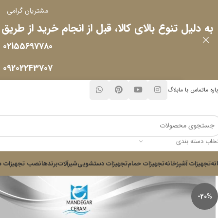
مشتریان گرامی
به دلیل تنوع بالای کالا، قبل از انجام خرید از طریق
02155697780
09202243707
اره ما
تماس با ما
بلاگ
تخاب دسته بندی
نه
تجهیزات آشپزخانه
تجهیزات حمام
تجهیزات دستشویی
شیرآلات
برندها
نصب تجهیزات س
-20%