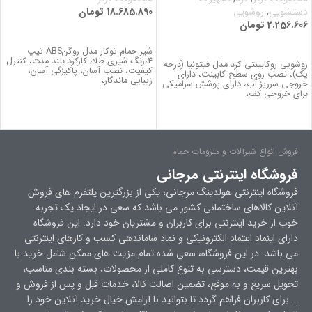
دستشویی
,
روشویی
18.685.890
تومان
2.256.606
تومان
اطلاعات بیشتر
اطلاعات بیشتر
شیر حمام توکار مدل روگنABS تیپ
4،رنگ شیری طلا، کارکرد بلند مدت، كنترل
روشویی روکابینتی کرد مدل فیتونیا (درجه
كيفيت، نصب آسان، پاکیزگی آسان،
یک)، نصب روی سطح کابینت، دارای
زیبایی ماندگار،
خروجی سرریز آب، دارای پوشش سرامیکی
برای خروجی کف،
فروش انواع شیرآلات و ملزومات حمام
فروشگاه اینترنتی مرجانی
فروشگاه اینترنتی هولدینگ مرجانی، یکی از بزرگترین پلتفرم های فروش
آنلاین کالاهای ساختمانی کشور می باشد که سعی در ایجاد یک تجربه
خوب از خرید اینترنتی برای کاربران و مشتریان خود دارد. این فروشگاه
دارای اینماد اعتماد الکترونیکی و نماد ساماندهی کسب و کارهای اینترنتی
می باشد. در این فروشگاه، سعی شده تمام مزیت های ممکن شامل خرید با
بهترین قیمت، دسترسی به تنوع کاملی از محصولات، بسته بندی مناسب،
تحویل سریع و به موقع، تضمین اصالت کالا، خدمات قبل و پس از فروش و
… برای کاربران فراهم گردد تا بتوانید با آرامش خیال خرید آنلاین خود را