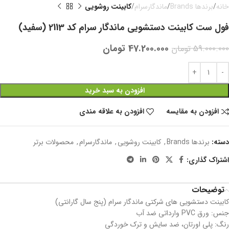
خانه
برندها Brands
ماندگارسرام
کابینت روشویی
فول ست کابینت دستشویی ماندگار سرام کد 2113 (سفید)
47.200.000
تومان
59.000.000
تومان
افزودن به سبد خرید
افزودن به مقایسه
افزودن به علاقه مندی
دسته:
برندها Brands
,
کابینت روشویی
,
ماندگارسرام
,
محصولات برتر
اشتراک گذاری:
توضیحات
کابینت دستشویی های شرکتی ماندگار سرام (پنج سال گارانتی)
جنس: ورق PVC وارداتی ضد آب
رنگ: پلی اورتان، ضد سایش و ترک خوردگی