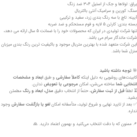
یراق: لولاها و جک از استیل 304 ضد زنگ
سنگ: کورین و سرامیک آنتی باکتریال
آیینه: تاچ با سه رنگ بندی زرد، سفید و ترکیبی
بسته بندی: کارتن 5 لایه و فوم مستحکم و ضد ضربه
تنها شرکت تولیدی در ایران که محصولات خود را با ضمانت 5 سال ارائه می دهد،
شرکت ماندگار سرام می باشد.
این شرکت متعهد شده با بهترین متریال موجود و باکیفیت ترین رنگ بندی میزبان
منزل شما باشد.
🎯
توجه داشته باشید
کابینت‌های روشویی به دلیل اینکه
کاملاً سفارشی
و طبق
ابعاد و مشخصات
انتخابی شما
ساخته می‌شن، امکان
مرجوعی یا تعویض
ندارن.
⏳ لطفاً
قبل از ثبت سفارش
، حتماً از انتخاب دقیق
مدل، ابعاد و رنگ
مطمئن
بشید.
✅ بعد از تایید نهایی و شروع تولید، متأسفانه امکان
لغو یا بازگشت سفارش
وجود
نداره.
📌 ممنون که با دقت انتخاب می‌کنید و بهمون اعتماد دارید. 🙏