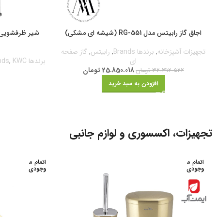
اجاق گاز رابیتس مدل RG-551 (شیشه ای مشکی)
تجهیزات آشپزخانه
,
برندها Brands
,
رابیتس
,
گاز صفحه
ای
برندها Brands
KWC
,
25.850.018
تومان
32.312.522
تومان
5
افزودن به سبد خرید
تجهیزات، اکسسوری و لوازم جانبی
اتمام م
اتمام م
وجودی
وجودی