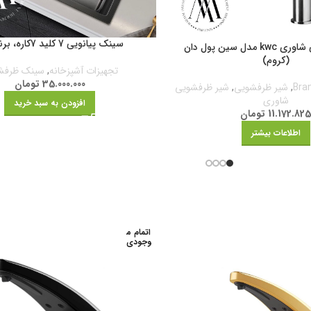
سینک پیانویی 7 کلید 7کاره، برند مت
شیر ظرفشویی شاوری kwc مدل سین پول دان
(کروم)
تجهیزات آشپزخانه
,
سینک ظرفش
35.000.000
تومان
,
شیر ظرفشویی
,
شیر ظرفشویی
شاوری
افزودن به سبد خرید
11.172.82
تومان
اطلاعات بیشتر
اتمام م
وجودی