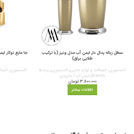
سطل زباله پدال دار ایمن آب مدل ونیز (با ترکیب
جا مایع توکار ا
طلایی براق)
اکسسوری، اتصالات و لوازم جانبی
,
اکسسوری
,
برندها
اکسسوری، اتصالا
Brands
,
ایمن آب | سارودی
3.800.000
تومان
اطلاعات بیشتر