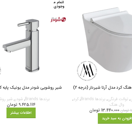
اتمام م
وجودی
نگ کرد مدل آرتا شیردار (درجه 2)
شیر روشویی شودر مدل یونیک پایه کو
,
توالت فرنگی
,
برندها Brands
,
کرد
,
برندها Brands
,
شودر
,
شیر روش
وال هنگ
9.425.114
تومان
13.440.000
تومان
1
تومان
اطلاعات بیشتر
فزودن به سبد خرید