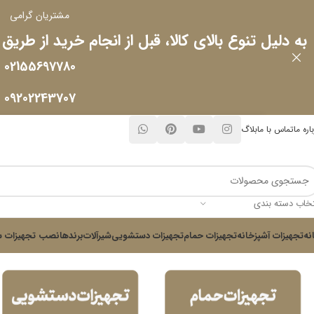
مشتریان گرامی
به دلیل تنوع بالای کالا، قبل از انجام خرید از طریق
02155697780
09202243707
اره ما
تماس با ما
بلاگ
تخاب دسته بندی
نه
تجهیزات آشپزخانه
تجهیزات حمام
تجهیزات دستشویی
شیرآلات
برندها
نصب تجهیزات س