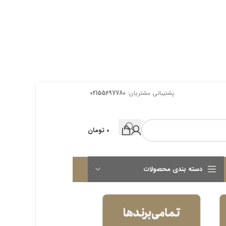
پشتیبانی مشتریان:
02155697780
0
تومان
دسته بندی محصولات