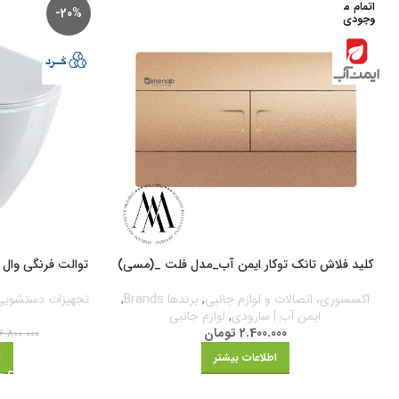
اتمام م
-20%
وجودی
کلید فلاش تانک توکار ایمن آب_مدل فلت _(مسی)
توالت فرنگی وال ه
اکسسوری، اتصالات و لوازم جانبی
,
برندها Brands
,
تجهیزات دستشویی
ایمن آب | سارودی
,
لوازم جانبی
2.400.000
تومان
6.800.000
اطلاعات بیشتر
ا