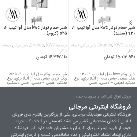
شیر حمام توکار kwc مدل آوا تیپ 4،
شیر حمام توکار kwc مدل آوا تیپ 4،
s30 (سفید)
s25 (کروم)
برندها Brands
KWC
,
,
شیر توکار
,
حمام
برندها Brands
KWC
,
,
شیر توکار
,
حمام
توکار
توکار
15.013.940
تومان
14.342.110
تومان
اطلاعات بیشتر
اطلاعات بیشتر
شیر توکار kwc مدل آوا تیپ 4، s30،
شیر حمام توکار مدل آوا تیپ 4، s25،
رنگ سفید، جنس بدنه از آلیاژ برنج، نوع
رنگ کروم، جنس بدنه از آلیاژ برنج، نوع
عملکرد اهرمی – دستی، جنس
عملکرد اهرمی – دستی، جنس دستگیره
فروش انواع شیرآلات و ملزومات حمام
فروشگاه اینترنتی مرجانی
فروشگاه اینترنتی هولدینگ مرجانی، یکی از بزرگترین پلتفرم های فروش
آنلاین کالاهای ساختمانی کشور می باشد که سعی در ایجاد یک تجربه
خوب از خرید اینترنتی برای کاربران و مشتریان خود دارد. این فروشگاه
دارای اینماد اعتماد الکترونیکی و نماد ساماندهی کسب و کارهای اینترنتی