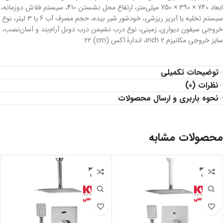
ابعاد 740 × 390 × 750 میلی‌متر، ارتفاع محل نشستن 410، سیستم فلاش دوزمانه،
سیستم تخلیه یا آبریز ریزشی، خودشور شیر بیده، حجم مصرف آب 6 یا 3 لیتر، نوع
خروجی سیفون دیواری, زمینی، نوع درب نشیمن درب دوبل آرام‌بند و آسان‌نصب،
سایز خروجی مکانیزم 2 inch، اندارۀ آکس (cm) 22
توضیحات تکمیلی
نظرات (0)
نحوه باربری و ارسال محصولات
محصولات مشابه
اتمام مو
اتمام مو
جودی
جودی