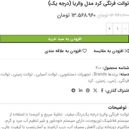
توالت فرنگی کرد مدل والریا (درجه یک)
13.568.960
تومان
16.961.200
تومان
افزودن به سبد خرید
افزودن به مقایسه
افزودن به علاقه مندی
شناسه محصول:
400
دسته:
برندها Brands
,
تجهیزات دستشویی
,
توالت آسیایی
,
توالت زمینی
,
توالت
فرنگی
,
رُسی
,
زمینی
,
کرد
اشتراک گذاری:
توضیحات
توالت فرنگی والریا درجه یک،رنگ سفید، تخلیۀ سریع و کم‌صدا با استفاده از
سیستم فلاشینک توربوجت، دارای سیستم خودشور و شیر تنظیم آب سرد و گرم،
مکانیزم دوزمانه برای کاهش مصرف آب، درب آرام‌بند و آسان‌نصب با کیفیت عالی،