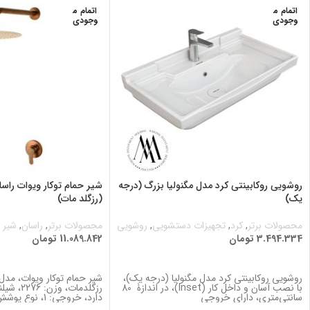
اتمام م
اتمام م
وجودی
وجودی
روشویی روکابینتی کرد مدل مگنولیا بزرگ (درجه
یک)
(رزگلد مات)
محصولات برتر
,
کرد
,
تجهیزات دستشویی
,
روشویی
محصولات برتر
,
راسان
,
شیر ت
3.494.334
تومان
11.089.842
تومان
اطلاعات بیشتر
اطلاعات بیشتر
روشویی روکابینتی کرد مدل مگنولیا (درجه یک)،
با نصب آسان و داخل کار (Inset)، در اندازۀ 80
رزگلدمات، وز
سانتی‌متری، دارای خروجی
دارد، خروجی: 1، نوع پوشش از نیکل