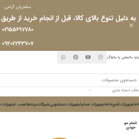
مشتریان گرامی
به دلیل تنوع بالای کالا، قبل از انجام خرید از طریق
02155697780
09202243707
اره ما
تماس با ما
بلاگ
تخاب دسته بندی
نه
تجهیزات آشپزخانه
تجهیزات حمام
تجهیزات دستشویی
شیرآلات
برندها
نصب تجهیزات س
اتمام مو
جودی