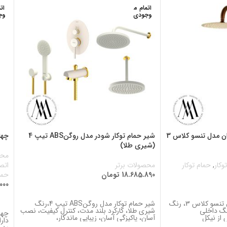
اتمام م
ات
وجودی
وج
شیر حمام توکار ویوات راسان مدل تنسو کلاس 3
شیر حمام توکار شودر مدل روگنABS تیپ 4
چها
(شیری طلا)
محص
وکار
,
حمام توکار
محصولات برتر
اتص
18.685.890
تومان
حما
000
اطلاعات بیشتر
ا
شیر حمام توکار ویوات، مدل تنسو کلاس 3، رنگ
شیر حمام توکار مدل روگنABS تیپ 4،رنگ
ن: 2276، شیلنگ داخلی
شیری طلا، کارکرد بلند مدت، كنترل كيفيت، نصب
چها
آسان، پاکیزگی آسان، زیبایی ماندگار،
دار