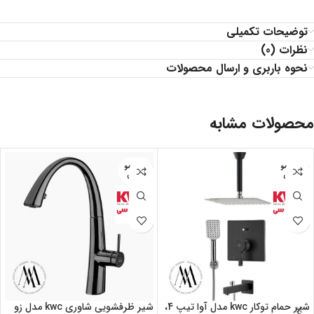
توضیحات تکمیلی
نظرات (0)
نحوه باربری و ارسال محصولات
محصولات مشابه
اتمام مو
اتمام مو
جودی
جودی
شیر حمام توکار kwc مدل آوا تیپ 4،
شیر ظرفشویی شاوری kwc مدل زو