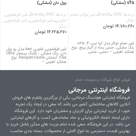
s25 (مشکی)
پول دان (مشکی)
برندها Brands
KWC
,
,
شیر توکار
,
حمام
برندها Brands
KWC
,
,
شیر ظرفشویی
توکار
شاوری
,
شیر ظرفشویی
,
شیر ظرفشویی
14.780.260
تومان
رنگی
14.225.270
تومان
اطلاعات بیشتر
اطلاعات بیشتر
شیر حمام توکار مدل آوا تیپ 4، s25،
رنگ مشکی، جنس بدنه از آلیاژ برنج، نوع
شیر ظرفشویی شاوری kwc مدل زو پول
عملکرد اهرمی – دستی، جنس
دان، رنگ مشکی ، شلنگ پیسوار Ultra-
Flex، آبفشان Neoperl-Cache، نوع
عملکرد اهرمی –
فروش انواع شیرآلات و ملزومات حمام
فروشگاه اینترنتی مرجانی
فروشگاه اینترنتی هولدینگ مرجانی، یکی از بزرگترین پلتفرم های فروش
آنلاین کالاهای ساختمانی کشور می باشد که سعی در ایجاد یک تجربه
خوب از خرید اینترنتی برای کاربران و مشتریان خود دارد. این فروشگاه
دارای اینماد اعتماد الکترونیکی و نماد ساماندهی کسب و کارهای اینترنتی
می باشد. در این فروشگاه، سعی شده تمام مزیت های ممکن شامل خرید با
بهترین قیمت، دسترسی به تنوع کاملی از محصولات، بسته بندی مناسب،