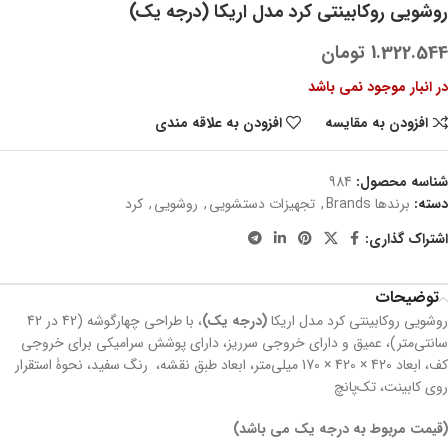
روشویی روکابینتی کرد مدل اریکا (درجه یک)
1.322.544
تومان
در انبار موجود نمی باشد
افزودن به مقایسه
افزودن به علاقه مندی
شناسه محصول:
984
دسته:
برندها Brands
,
تجهیزات دستشویی
,
روشویی
,
کرد
اشتراک گذاری:
توضیحات
روشویی روکابینتی کرد مدل اریکا
(درجه یک)
، با طراحی چهارگوشه (42 در 42
سانتی‌متر)، عمیق و دارای خروجی سرریز، دارای پوشش سرامیکی برای خروجی
کف، ابعاد 420 × 420 × 170 میلی‌متر، ابعاد طبق نقشه، رنگ سفید، نحوۀ استقرار
روی کابینت، تک‌پانچ
(قیمت مربوط به درجه یک می باشد)