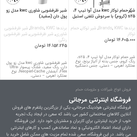
شیرحمام توکار kwc مدل آوا تیپ 4،
شیر ظرفشویی شاوری kwc مدل زو
s25 (کروم) با سردوش تلفنی استیل
پول دان (سفید)
برندها Brands
KWC
,
,
شیر توکار
,
حمام
برندها Brands
KWC
,
,
شیر ظرفشویی
توکار
شاوری
,
شیر ظرفشویی
,
شیر ظرفشویی
14.605.000
تومان
رنگی
14.152.245
تومان
اطلاعات بیشتر
اطلاعات بیشتر
شیر حمام توکار مدل آوا تیپ 4، s25،
رنگ کروم، جنس بدنه از آلیاژ برنج، نوع
شیر ظرفشویی شاوری kwc مدل زو پول
عملکرد اهرمی – دستی، جنس دستگیره
دان، رنگ سفید، شلنگ پیسوار Ultra-
Flex، آبفشان Neoperl-Cache، نوع
عملکرد اهرمی – دستی،
فروش انواع شیرآلات و ملزومات حمام
فروشگاه اینترنتی مرجانی
فروشگاه اینترنتی هولدینگ مرجانی، یکی از بزرگترین پلتفرم های فروش
آنلاین کالاهای ساختمانی کشور می باشد که سعی در ایجاد یک تجربه
خوب از خرید اینترنتی برای کاربران و مشتریان خود دارد. این فروشگاه
دارای اینماد اعتماد الکترونیکی و نماد ساماندهی کسب و کارهای اینترنتی
می باشد. در این فروشگاه، سعی شده تمام مزیت های ممکن شامل خرید با