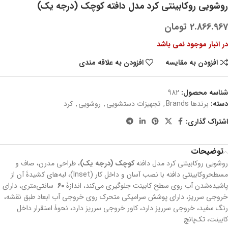
روشویی روکابینتی کرد مدل دافته کوچک (درجه یک)
2.866.967
تومان
در انبار موجود نمی باشد
افزودن به مقایسه
افزودن به علاقه مندی
شناسه محصول:
982
دسته:
برندها Brands
,
تجهیزات دستشویی
,
روشویی
,
کرد
اشتراک گذاری:
توضیحات
روشویی روکابینتی کرد مدل دافنه
کوچک (درجه یک)
، طراحی مدرن، صاف و
مسطحروکابینتی دافنه با نصب آسان و داخل کار (Inset)، لبه‌های کشیدۀ آن از
پاشیده‌شدن آب روی سطح کابینت جلوگیری می‌کند، اندازۀ
60
سانتی‌متری، دارای
خروجی سرریز، دارای پوشش سرامیکی متحرک روی خروجی آب ابعاد طبق نقشه،
رنگ سفید، خروجی سرریز دارد، کاور خروجی سرریز دارد، نحوۀ استقرار داخل
کابینت، تک‌پانچ