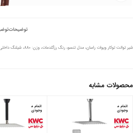
توضیحات
توضی
شیر توالت توکار ویوات راسان، مدل تنسو، رنگ رزگلدمات، وزن: 880، شیلنگ داخلی دارد، خروجی: 1، نوع پوشش از نیکل – کروم
محصولات مشابه
اتمام م
اتمام م
وجودی
وجودی