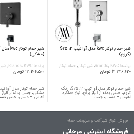
شیر حمام توکار kwc مدل آوا تیپ 3، S25
(کروم)
(مشکی)
برندها Brands
KWC
,
,
شیر توکار
,
حمام توکار
برندها Brands
KWC
,
,
شیر 
12.326.620
تومان
13.144.500
تومان
اطلاعات بیشتر
اطلاعات بیشتر
شیر حمام توکار مدل آوا تیپ 3، S25، رنگ
کروم، جنس بدنه از آلیاژ برنج، نوع عملکرد
مشکی، جنس بدنه از آلیاژ ب
اهرمی – دستی، جنس
اهرمی – دستی، جنس دستگ
فروش انواع شیرآلات و ملزومات حمام
فروشگاه اینترنتی مرجانی