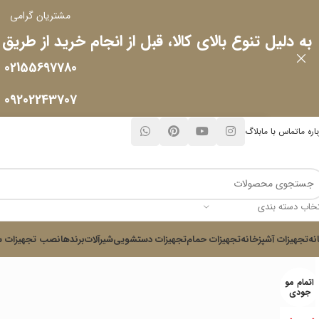
مشتریان گرامی
به دلیل تنوع بالای کالا، قبل از انجام خرید از طریق
02155697780
09202243707
اره ما
تماس با ما
بلاگ
تخاب دسته بندی
نه
تجهیزات آشپزخانه
تجهیزات حمام
تجهیزات دستشویی
شیرآلات
برندها
نصب تجهیزات س
اتمام مو
جودی