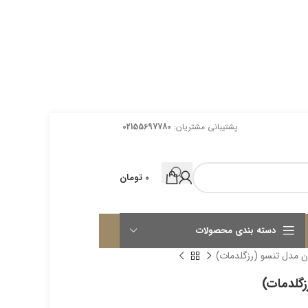
پشتیبانی مشتریان:
02155697780
0
تومان
دسته بندی محصولات
ان مدل تنسو (رزگلدمات)
زگلدمات)