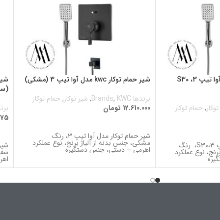
شیر حمام توکار kwc مدل آوا تیپ 3، S30
شیر حمام توکار kwc مدل آوا تیپ 3 (مشکی)
(سف
برندها Brands
KWC
,
,
شیر توکار
,
حمام توکار
توکار
,
حمام توکار
12.610.000
تومان
برندها
475
اطلاعات بیشتر
ا
شیر حمام توکار مدل آوا تیپ 3، رنگ
مشکی، جنس بدنه از آلیاژ برنج، نوع عملکرد
شیر حمام توکار مدل آوا تیپ 3،S30، رنگ
اهرمی – دستی، جنس دستگیره
رنج، نوع عملکرد
سفی
یره
اهر