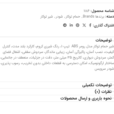
شناسه محصول:
1186
دسته:
برندها Brands
,
حمام توکار
,
شودر
,
شیر توکار
اشتراک گذاری:
توضیحات
شیر حمام توکار مدل رومر ABS تیپ 1، رنگ شیری کروم، کارکرد بلند مدت، كنترل
كيفيت، نصب آسان، پاکیزگی آسان، زیبایی ماندگار، سردوش سقفی، اشغال فضای
کمتر، سردوش دیواری، کاتریج 35 میلی متر، دقت در جزئیات، منعطف در جانمایی،
ساختار ارگونومیک، امکان دسترسی به قطعات داخلی بدون تخریب، رسوب پذیری،
شودر سرویس
توضیحات تکمیلی
نظرات (0)
نحوه باربری و ارسال محصولات