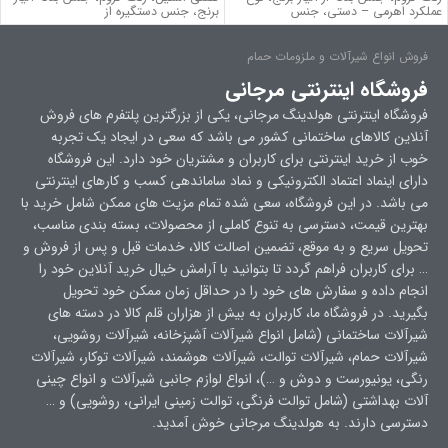
عملکرد اهرمی – دستی، جنس
برنج، جنس دستگیره از
فروش انواع شیرآلات و ملزومات حمام
فروشگاه اینترنتی مرجانی
فروشگاه اینترنتی هولدینگ مرجانی، یکی از بزرگترین پلتفرم های فروش
آنلاین کالاهای ساختمانی کشور می باشد که سعی در ایجاد یک تجربه
خوب از خرید اینترنتی برای کاربران و مشتریان خود دارد. این فروشگاه
دارای اینماد اعتماد الکترونیکی و نماد ساماندهی کسب و کارهای اینترنتی
می باشد. در این فروشگاه، سعی شده تمام مزیت های ممکن شامل خرید با
بهترین قیمت، دسترسی به تنوع کاملی از محصولات، بسته بندی مناسب،
تحویل سریع و به موقع، تضمین اصالت کالا، خدمات قبل و پس از فروش و
… برای کاربران فراهم گردد تا بتوانید با آرامش خیال خرید آنلاین خود را
انجام داده و سفارش های خود را در حداقل زمان ممکن خود تحویل
بگیرید. در فروشگاه ما، کاربران به بیش از هزاران قلم کالا در دسته های
شیرآلات ساختمانی (شامل انواع شیرآلات آشپزخانه، شیرآلات روشویی،
شیرآلات حمام، شیرآلات توالت، شیرآلات هوشمند، شیرآلات توکار، شیرآلات
رنگی، یونیورست و دوش و …)، انواع لوازم جانبی شیرآلات و انواع چینی
آلات بهداشتی (شامل توالت فرنگی، توالت زمینی ایرانی، روشویی) و …
دسترسی دارند. به هولدینگ مرجانی خوش آمدید.