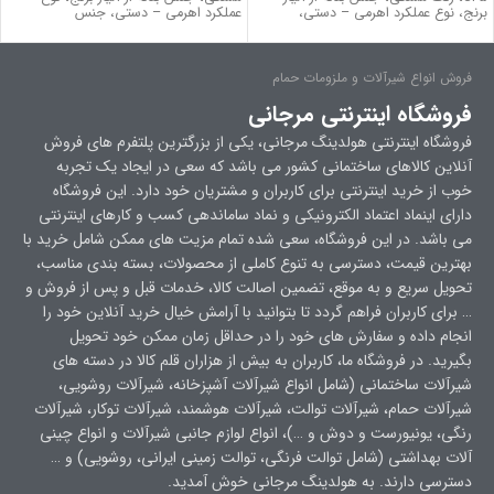
برنج، نوع عملکرد اهرمی – دستی،
عملکرد اهرمی – دستی، جنس
فروش انواع شیرآلات و ملزومات حمام
فروشگاه اینترنتی مرجانی
فروشگاه اینترنتی هولدینگ مرجانی، یکی از بزرگترین پلتفرم های فروش
آنلاین کالاهای ساختمانی کشور می باشد که سعی در ایجاد یک تجربه
خوب از خرید اینترنتی برای کاربران و مشتریان خود دارد. این فروشگاه
دارای اینماد اعتماد الکترونیکی و نماد ساماندهی کسب و کارهای اینترنتی
می باشد. در این فروشگاه، سعی شده تمام مزیت های ممکن شامل خرید با
بهترین قیمت، دسترسی به تنوع کاملی از محصولات، بسته بندی مناسب،
تحویل سریع و به موقع، تضمین اصالت کالا، خدمات قبل و پس از فروش و
… برای کاربران فراهم گردد تا بتوانید با آرامش خیال خرید آنلاین خود را
انجام داده و سفارش های خود را در حداقل زمان ممکن خود تحویل
بگیرید. در فروشگاه ما، کاربران به بیش از هزاران قلم کالا در دسته های
شیرآلات ساختمانی (شامل انواع شیرآلات آشپزخانه، شیرآلات روشویی،
شیرآلات حمام، شیرآلات توالت، شیرآلات هوشمند، شیرآلات توکار، شیرآلات
رنگی، یونیورست و دوش و …)، انواع لوازم جانبی شیرآلات و انواع چینی
آلات بهداشتی (شامل توالت فرنگی، توالت زمینی ایرانی، روشویی) و …
دسترسی دارند. به هولدینگ مرجانی خوش آمدید.