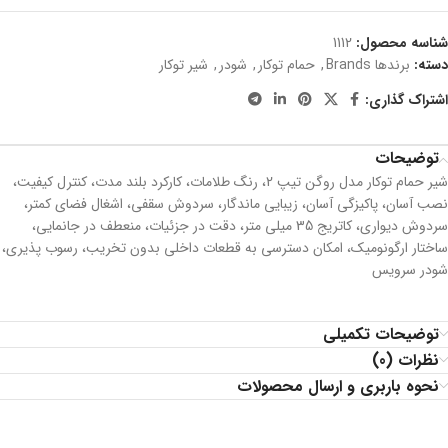
شناسه محصول:
1112
دسته:
برندها Brands
,
حمام توکار
,
شودر
,
شیر توکار
اشتراک گذاری:
توضیحات
شیر حمام توکار مدل روگن تیپ 2، رنگ طلامات، کارکرد بلند مدت، كنترل كيفيت،
نصب آسان، پاکیزگی آسان، زیبایی ماندگار، سردوش سقفی، اشغال فضای کمتر،
سردوش دیواری، کاتریج 35 میلی متر، دقت در جزئیات، منعطف در جانمایی،
ساختار ارگونومیک، امکان دسترسی به قطعات داخلی بدون تخریب، رسوب پذیری،
شودر سرویس
توضیحات تکمیلی
نظرات (0)
نحوه باربری و ارسال محصولات