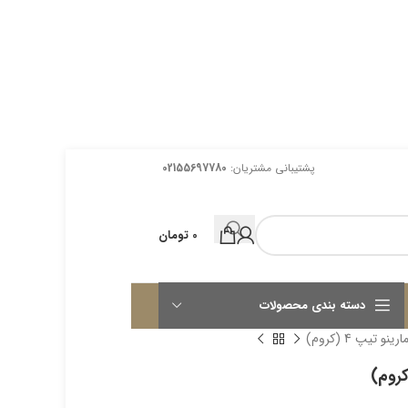
پشتیبانی مشتریان:
02155697780
0
تومان
دسته بندی محصولات
تیپ 4 (کروم)