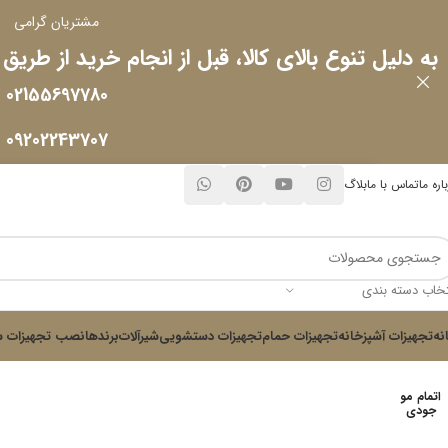
مشتریان گرامی
به دلیل تنوع بالای کالا، قبل از انجام خرید از طریق
02155697780
09202243707
اره ما
تماس با ما
بلاگ
تخاب دسته بندی
نه
تجهیزات آشپزخانه
تجهیزات حمام
تجهیزات دستشویی
شیرآلات
برندها
نصب تجهیزات س
اتمام مو
جودی