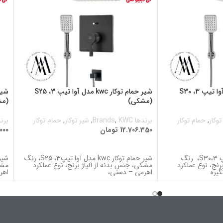
شیر حمام توکار kwc مدل آوا تیپ 3، S30
شیر حمام توکار kwc مدل آوا تیپ 3، S25
(مشکی)
(مش
توکار
,
حمام توکار
برندها Brands
KWC
,
,
شیر توکار
,
حمام توکار
برندها
12.706.350
تومان
000
اطلاعات بیشتر
ا
شیر حمام توکار مدل آوا تیپ 3،S30، رنگ
شیر حمام توکار kwc مدل آوا تیپ3، S25، رنگ
رنج، نوع عملکرد
مشکی، جنس بدنه از آلیاژ برنج، نوع عملکرد
مشک
یره
اهرمی – دستی،
اهر