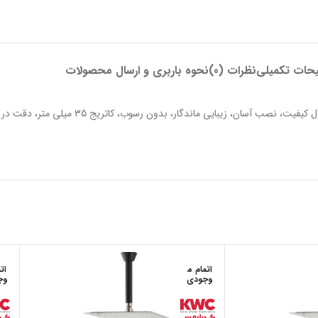
حات تکمیلی
نظرات (0)
نحوه باربری و ارسال محصولات
شیر حمام توکار مدل مارینو تیپ 4، رنگ کروم، آبکاری مدرن، کا
اتمام م
ات
وجودی
وج