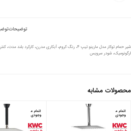
توضیحات
توضی
ارگونومیک، شودر سرویس
محصولات مشابه
اتمام م
اتمام م
وجودی
وجودی