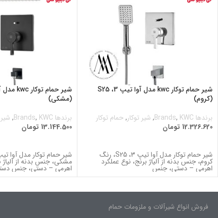
شیر حمام توکار kwc مدل آوا تیپ 3، S25
(کروم)
(مشکی)
برندها Brands
KWC
,
,
شیر توکار
,
حمام توکار
برندها Brands
KWC
,
,
شیر 
12.326.620
تومان
13.144.500
تومان
اطلاعات بیشتر
اطلاعات بیشتر
شیر حمام توکار مدل آوا تیپ 3، S25، رنگ
کروم، جنس بدنه از آلیاژ برنج، نوع عملکرد
مشکی، جنس بدنه از آلیاژ ب
اهرمی – دستی، جنس
اهرمی – دستی، جنس دستگ
فروش انواع شیرآلات و ملزومات حمام