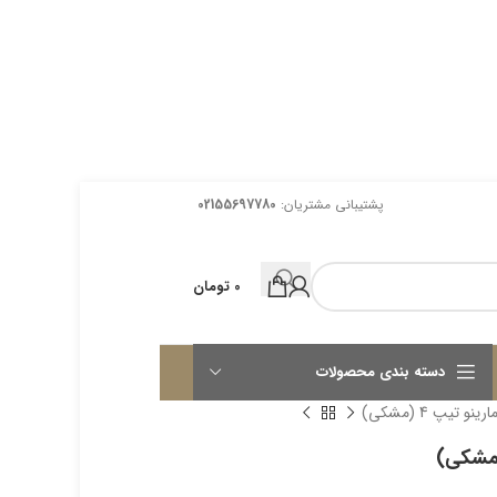
پشتیبانی مشتریان:
02155697780
0
تومان
دسته بندی محصولات
تیپ 4 (مشکی)