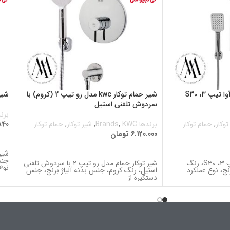
شیر حمام توکار kwc مدل آوا تیپ 3، S30
شیر حمام توکار kwc مدل زو تیپ 2 (کروم) با
شیر حمام
سردوش تلفنی استیل
برندها
توکار
,
حمام توکار
برندها Brands
KWC
,
,
شیر توکار
,
حمام توکار
840
6.120.000
تومان
ا
اطلاعات بیشتر
جنس
شیر حمام توکار مدل آوا تیپ 3، S30، رنگ
شیر توکار حمام مدل زو تیپ 2 با سردوش تلفنی
نوع
نج، نوع عملکرد
استیل، رنگ کروم، جنس بدنه آلیاژ برنج، جنس
دستگیره از