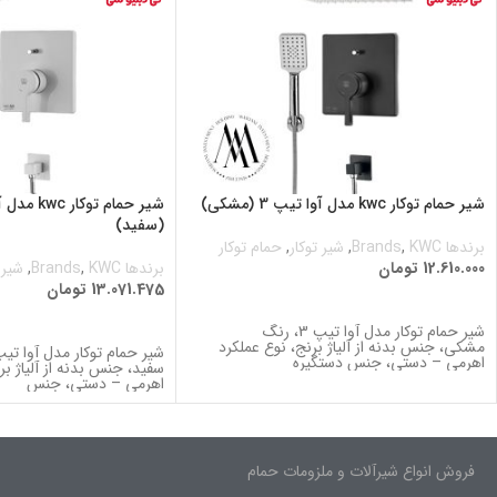
شیر حمام توکار kwc مدل آوا تیپ 3 (مشکی)
(سفید)
برندها Brands
KWC
,
,
شیر توکار
,
حمام توکار
12.610.000
تومان
برندها Brands
KWC
,
,
شیر 
13.071.475
تومان
اطلاعات بیشتر
اطلاعات بیشتر
شیر حمام توکار مدل آوا تیپ 3، رنگ
مشکی، جنس بدنه از آلیاژ برنج، نوع عملکرد
اهرمی – دستی، جنس دستگیره
سفید، جنس بدنه از آلیاژ بر
اهرمی – دستی، جنس
فروش انواع شیرآلات و ملزومات حمام