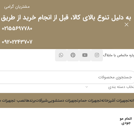
مشتریان گرامی
به دلیل تنوع بالای کالا، قبل از انجام خرید از طریق
02155697780
09202243707
اره ما
تماس با ما
بلاگ
تخاب دسته بندی
نه
تجهیزات آشپزخانه
تجهیزات حمام
تجهیزات دستشویی
شیرآلات
برندها
نصب تجهیزات س
اتمام مو
جودی