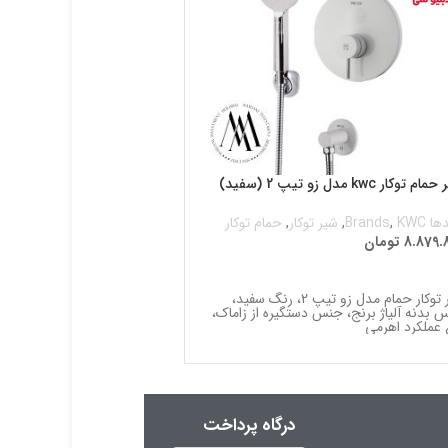
 توکار kwc مدل زو تیپ 2 (سفید)
(مشکی)
 Brands
KWC
,
,
شیر توکار
,
حمام توکار
8.879.
تومان
برندها Brands
KWC
,
,
شیر توکار
14.780.260
تومان
طلاعات بیشتر
اطلاعات بیشتر
شیر توکار حمام مدل زو تیپ 2، رنگ سفید،
 بدنه آلیاژ برنج، جنس دستگیره از زاماک،
 عملکرد اهرمی
مشکی، جنس بدنه از آلیاژ برنج، 
اهرمی – دستی، جنس
درگاه پرداخت