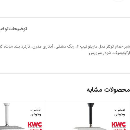
توضیحات
توضی
ارگونومیک، شودر سرویس
محصولات مشابه
اتمام م
اتمام م
وجودی
وجودی