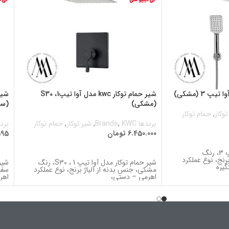
شیر حمام توکار kwc مدل آوا تیپ1، S30
(مشکی)
(سف
توکار
,
حمام توکار
برندها Brands
KWC
,
,
شیر توکار
,
حمام توکار
برندها
6.450.000
تومان
595
اطلاعات بیشتر
ا
شیر حمام توکار مدل آوا تیپ 3، رنگ
رنج، نوع عملکرد
شیر حمام توکار مدل آوا تیپ 1 ، S30، رنگ
یره
مشکی، جنس بدنه از آلیاژ برنج، نوع عملکرد
سفی
اهرمی – دستی،
اهر