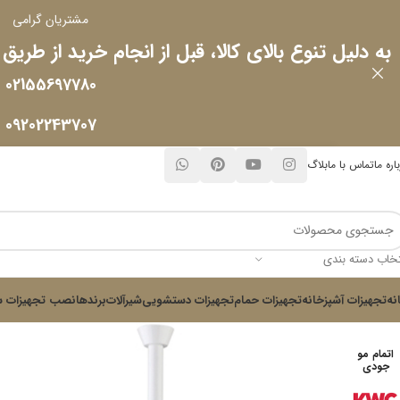
مشتریان گرامی
به دلیل تنوع بالای کالا، قبل از انجام خرید از طریق
02155697780
09202243707
اره ما
تماس با ما
بلاگ
تخاب دسته بندی
نه
تجهیزات آشپزخانه
تجهیزات حمام
تجهیزات دستشویی
شیرآلات
برندها
نصب تجهیزات س
اتمام مو
جودی