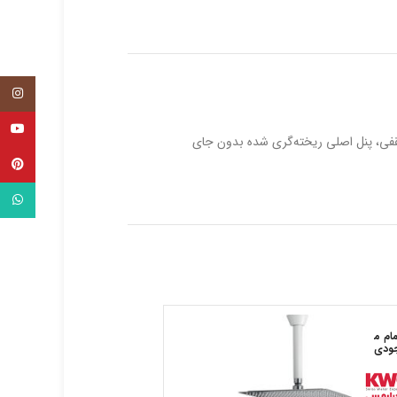
tagram
uTube
ردوش سقفی، پنل اصلی ریخته‌گری شده بدون جای
terest
tsApp
مام م
اتمام م
ودی
وجودی