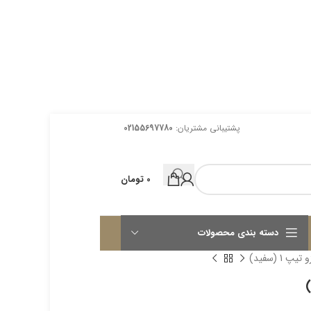
پشتیبانی مشتریان:
02155697780
0
تومان
دسته بندی محصولات