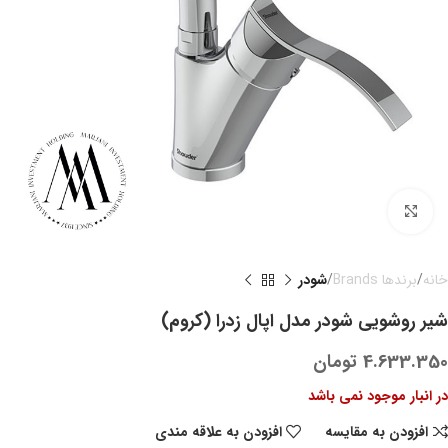
بزرگنمایی تصویر
خانه
برندها Brands
شودر
شیر روشویی شودر مدل اپال زدرا (کروم)
4.633.350
تومان
در انبار موجود نمی باشد
افزودن به مقایسه
افزودن به علاقه مندی