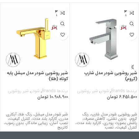
اتمام مو
اتمام مو
جودی
جودی
شیر روشویی شودر مدل شارپ
شیر روشویی شودر مدل میشل پایه
(کروم)
کوتاه (طلا)
برندها Brands
,
شودر
,
شیر روشویی
برندها Brands
,
شودر
,
شیر روشویی
6.451.500
تومان
10.908.900
تومان
اطلاعات بیشتر
اطلاعات بیشتر
شیر روشویی شودر مدل شارپ، رنگ
شیر شودر مدل میشل، رنگ طلا، آبکاری
کروم، بدون نشتي، کاهش مصرف،
مدرن، کارکرد بلند مدت، كنترل كيفيت،
پاشش بصورت پودری، کارکرد بلند مدت،
نصب آسان، زیبایی ماندگار، بدون رسوب،
كنترل كيفيت، نصب
کاتریج