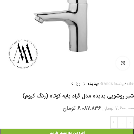
بزرگنمایی تصویر
خانه
برندها Brands
پدیده
شیر روشویی پدیده مدل گراد پایه کوتاه (رنگ کروم)
6.087.836
تومان
7.600.000
تومان
افزودن به سبد خرید