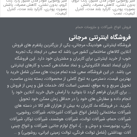
شیر روشویی شودر مدل سنیور، رنگ کروم،
شیر روشویی شودر مدل سنیور زدرا، رنگ
بدون نشتي، کاهش مصرف، پاشش
کروم، بدون نشتي، کاهش مصرف، پاشش
بصورت پودری، کارکرد بلند مدت، كنترل
بصورت پودری، کارکرد بلند مدت، كنترل
كيفيت، نصب
كيفيت،
فروش انواع شیرآلات و ملزومات حمام
فروشگاه اینترنتی مرجانی
فروشگاه اینترنتی هولدینگ مرجانی، یکی از بزرگترین پلتفرم های فروش
آنلاین کالاهای ساختمانی کشور می باشد که سعی در ایجاد یک تجربه
خوب از خرید اینترنتی برای کاربران و مشتریان خود دارد. این فروشگاه
دارای اینماد اعتماد الکترونیکی و نماد ساماندهی کسب و کارهای اینترنتی
می باشد. در این فروشگاه، سعی شده تمام مزیت های ممکن شامل خرید با
بهترین قیمت، دسترسی به تنوع کاملی از محصولات، بسته بندی مناسب،
تحویل سریع و به موقع، تضمین اصالت کالا، خدمات قبل و پس از فروش و
… برای کاربران فراهم گردد تا بتوانید با آرامش خیال خرید آنلاین خود را
انجام داده و سفارش های خود را در حداقل زمان ممکن خود تحویل
بگیرید. در فروشگاه ما، کاربران به بیش از هزاران قلم کالا در دسته های
شیرآلات ساختمانی (شامل انواع شیرآلات آشپزخانه، شیرآلات روشویی،
شیرآلات حمام، شیرآلات توالت، شیرآلات هوشمند، شیرآلات توکار، شیرآلات
رنگی، یونیورست و دوش و …)، انواع لوازم جانبی شیرآلات و انواع چینی
آلات بهداشتی (شامل توالت فرنگی، توالت زمینی ایرانی، روشویی) و …