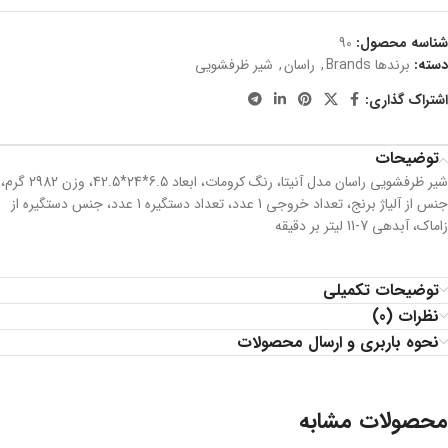
شناسه محصول:
90
دسته:
برندها Brands
,
راسان
,
شیر ظرفشویی
اشتراک گذاری:
توضیحات
شیر ظرفشویی راسان مدل آنیتا، رنگ کرومات، ابعاد 6.5*24*42.5، وزن 2982 گرم،
جنس از آلیاژ برنج، تعداد خروجی 1 عدد، تعداد دستگیره 1 عدد، جنس دستگیره از
زاماک، آبدهی 7-11 لیتر بر دقیقه
توضیحات تکمیلی
نظرات (0)
نحوه باربری و ارسال محصولات
محصولات مشابه