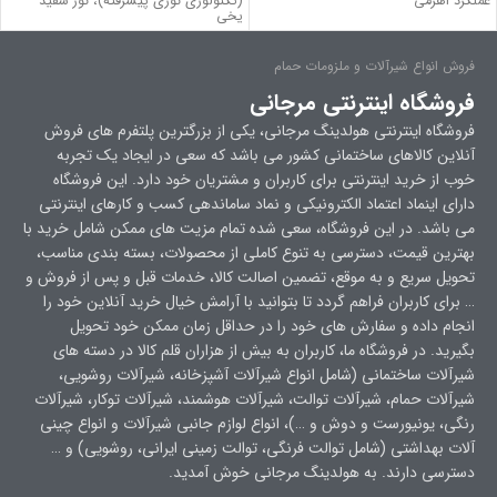
عملکرد اهرمی –
(تکنولوژی نوری پیشرفته)، نور سفید
یخی
فروش انواع شیرآلات و ملزومات حمام
فروشگاه اینترنتی مرجانی
فروشگاه اینترنتی هولدینگ مرجانی، یکی از بزرگترین پلتفرم های فروش
آنلاین کالاهای ساختمانی کشور می باشد که سعی در ایجاد یک تجربه
خوب از خرید اینترنتی برای کاربران و مشتریان خود دارد. این فروشگاه
دارای اینماد اعتماد الکترونیکی و نماد ساماندهی کسب و کارهای اینترنتی
می باشد. در این فروشگاه، سعی شده تمام مزیت های ممکن شامل خرید با
بهترین قیمت، دسترسی به تنوع کاملی از محصولات، بسته بندی مناسب،
تحویل سریع و به موقع، تضمین اصالت کالا، خدمات قبل و پس از فروش و
… برای کاربران فراهم گردد تا بتوانید با آرامش خیال خرید آنلاین خود را
انجام داده و سفارش های خود را در حداقل زمان ممکن خود تحویل
بگیرید. در فروشگاه ما، کاربران به بیش از هزاران قلم کالا در دسته های
شیرآلات ساختمانی (شامل انواع شیرآلات آشپزخانه، شیرآلات روشویی،
شیرآلات حمام، شیرآلات توالت، شیرآلات هوشمند، شیرآلات توکار، شیرآلات
رنگی، یونیورست و دوش و …)، انواع لوازم جانبی شیرآلات و انواع چینی
آلات بهداشتی (شامل توالت فرنگی، توالت زمینی ایرانی، روشویی) و …
دسترسی دارند. به هولدینگ مرجانی خوش آمدید.