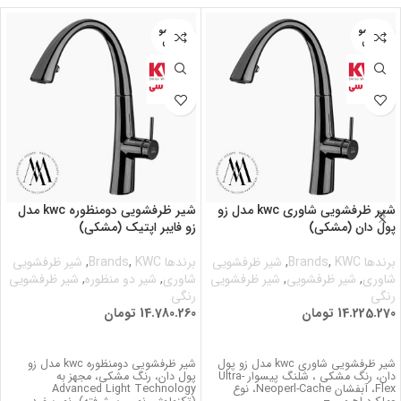
اتمام مو
اتمام مو
جودی
جودی
شیر ظرفشویی شاوری kwc مدل زو
شیر ظرفشویی دومنظوره kwc مدل
پول دان (مشکی)
زو فایبر اپتیک (مشکی)
برندها Brands
KWC
,
,
شیر ظرفشویی
برندها Brands
KWC
,
,
شیر ظرفشویی
شاوری
,
شیر ظرفشویی
,
شیر ظرفشویی
شاوری
,
شیر دو منظوره
,
شیر ظرفشویی
رنگی
رنگی
14.225.270
تومان
14.780.260
تومان
اطلاعات بیشتر
اطلاعات بیشتر
شیر ظرفشویی شاوری kwc مدل زو پول
شیر ظرفشویی دومنظوره kwc مدل زو
دان، رنگ مشکی ، شلنگ پیسوار Ultra-
پول دان، رنگ مشکی، مجهز به
Flex، آبفشان Neoperl-Cache، نوع
Advanced Light Technology