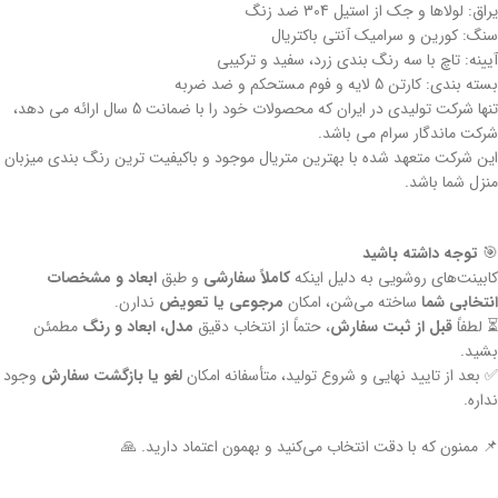
یراق: لولاها و جک از استیل 304 ضد زنگ
سنگ: کورین و سرامیک آنتی باکتریال
آیینه: تاچ با سه رنگ بندی زرد، سفید و ترکیبی
بسته بندی: کارتن 5 لایه و فوم مستحکم و ضد ضربه
تنها شرکت تولیدی در ایران که محصولات خود را با ضمانت 5 سال ارائه می دهد،
شرکت ماندگار سرام می باشد.
این شرکت متعهد شده با بهترین متریال موجود و باکیفیت ترین رنگ بندی میزبان
منزل شما باشد.
🎯
توجه داشته باشید
کابینت‌های روشویی به دلیل اینکه
کاملاً سفارشی
و طبق
ابعاد و مشخصات
انتخابی شما
ساخته می‌شن، امکان
مرجوعی یا تعویض
ندارن.
⏳ لطفاً
قبل از ثبت سفارش
، حتماً از انتخاب دقیق
مدل، ابعاد و رنگ
مطمئن
بشید.
✅ بعد از تایید نهایی و شروع تولید، متأسفانه امکان
لغو یا بازگشت سفارش
وجود
نداره.
📌 ممنون که با دقت انتخاب می‌کنید و بهمون اعتماد دارید. 🙏