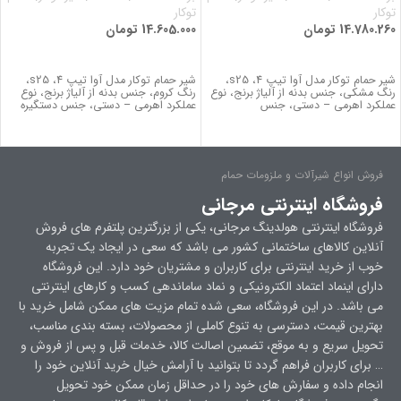
توکار
توکار
14.780.260
تومان
14.605.000
تومان
اطلاعات بیشتر
اطلاعات بیشتر
شیر حمام توکار مدل آوا تیپ 4، s25،
شیر حمام توکار مدل آوا تیپ 4، s25،
رنگ مشکی، جنس بدنه از آلیاژ برنج، نوع
رنگ کروم، جنس بدنه از آلیاژ برنج، نوع
عملکرد اهرمی – دستی، جنس
عملکرد اهرمی – دستی، جنس دستگیره
فروش انواع شیرآلات و ملزومات حمام
فروشگاه اینترنتی مرجانی
فروشگاه اینترنتی هولدینگ مرجانی، یکی از بزرگترین پلتفرم های فروش
آنلاین کالاهای ساختمانی کشور می باشد که سعی در ایجاد یک تجربه
خوب از خرید اینترنتی برای کاربران و مشتریان خود دارد. این فروشگاه
دارای اینماد اعتماد الکترونیکی و نماد ساماندهی کسب و کارهای اینترنتی
می باشد. در این فروشگاه، سعی شده تمام مزیت های ممکن شامل خرید با
بهترین قیمت، دسترسی به تنوع کاملی از محصولات، بسته بندی مناسب،
تحویل سریع و به موقع، تضمین اصالت کالا، خدمات قبل و پس از فروش و
… برای کاربران فراهم گردد تا بتوانید با آرامش خیال خرید آنلاین خود را
انجام داده و سفارش های خود را در حداقل زمان ممکن خود تحویل