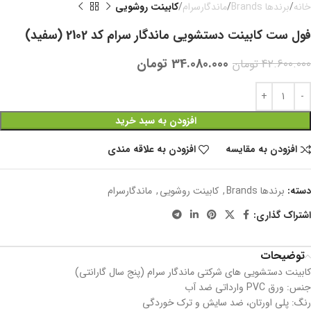
خانه
برندها Brands
ماندگارسرام
کابینت روشویی
فول ست کابینت دستشویی ماندگار سرام کد 2102 (سفید)
34.080.000
تومان
42.600.000
تومان
افزودن به سبد خرید
افزودن به مقایسه
افزودن به علاقه مندی
دسته:
برندها Brands
,
کابینت روشویی
,
ماندگارسرام
اشتراک گذاری:
توضیحات
کابینت دستشویی های شرکتی ماندگار سرام (پنج سال گارانتی)
جنس: ورق PVC وارداتی ضد آب
رنگ: پلی اورتان، ضد سایش و ترک خوردگی