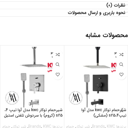
نظرات (0)
نحوه باربری و ارسال محصولات
محصولات مشابه
اتمام مو
اتمام مو
جودی
جودی
شیرحمام توکار kwc مدل آوا
شیرحمام توکار kwc مدل آوا تیپ 4،
تیپ4،s25 (مشکی)
s25 (کروم) با سردوش تلفنی استیل
برندها Brands
KWC
,
,
شیر توکار
,
حمام
برندها Brands
KWC
,
,
شیر توکار
,
حمام