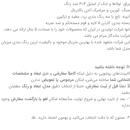
یراق: لولاها و جک از استیل 304 ضد زنگ
سنگ: کورین و سرامیک آنتی باکتریال
آیینه: تاچ با سه رنگ بندی زرد، سفید و ترکیبی
بسته بندی: کارتن 5 لایه و فوم مستحکم و ضد ضربه
تنها شرکت تولیدی در ایران که محصولات خود را با ضمانت 5 سال ارائه می دهد،
شرکت ماندگار سرام می باشد.
این شرکت متعهد شده با بهترین متریال موجود و باکیفیت ترین رنگ بندی میزبان
منزل شما باشد.
🎯
توجه داشته باشید
کابینت‌های روشویی به دلیل اینکه
کاملاً سفارشی
و طبق
ابعاد و مشخصات
انتخابی شما
ساخته می‌شن، امکان
مرجوعی یا تعویض
ندارن.
⏳ لطفاً
قبل از ثبت سفارش
، حتماً از انتخاب دقیق
مدل، ابعاد و رنگ
مطمئن
بشید.
✅ بعد از تایید نهایی و شروع تولید، متأسفانه امکان
لغو یا بازگشت سفارش
وجود
نداره.
📌 ممنون که با دقت انتخاب می‌کنید و بهمون اعتماد دارید. 🙏