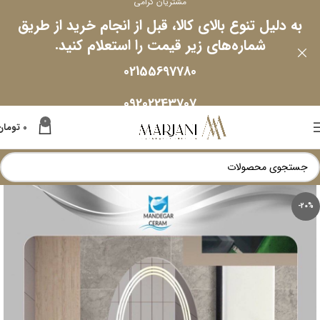
مشتریان گرامی
به دلیل تنوع بالای کالا، قبل از انجام خرید از طریق
شماره‌های زیر قیمت را استعلام کنید.
02155697780
09202243707
0
0
تومان
-20%