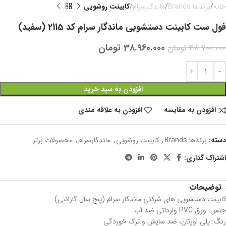
خانه
برندها Brands
ماندگارسرام
کابینت روشویی
فول ست کابینت دستشویی ماندگار سرام کد 2115 (سفید)
38.960.000
تومان
48.700.000
تومان
افزودن به سبد خرید
افزودن به مقایسه
افزودن به علاقه مندی
دسته:
برندها Brands
,
کابینت روشویی
,
ماندگارسرام
,
محصولات برتر
اشتراک گذاری:
توضیحات
کابینت دستشویی های شرکتی ماندگار سرام (پنج سال گارانتی)
جنس: ورق PVC وارداتی ضد آب
رنگ: پلی اورتان، ضد سایش و ترک خوردگی