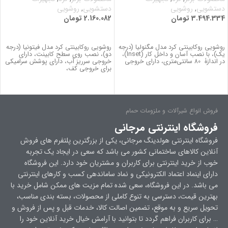
دستشویی
,
روشویی
دستشویی
,
روشویی
3.494.334
تومان
2.160.082
تومان
اطلاعات بیشتر
اطلاعات بیشتر
روشویی روکابینتی کرد مدل مگنولیا (درجه
روشویی روکابینتی کرد مدل فیتونیا (درجه
یک)، با نصب آسان و داخل کار (Inset)،
دو)، نصب روی سطح کابینت، دارای
در اندازۀ 80 سانتی‌متری، دارای خروجی
خروجی سرریز آب، دارای پوشش سرامیکی
برای خروجی کف،
فروش انواع شیرآلات و ملزومات حمام
فروشگاه اینترنتی مرجانی
فروشگاه اینترنتی هولدینگ مرجانی، یکی از بزرگترین پلتفرم های فروش
آنلاین کالاهای ساختمانی کشور می باشد که سعی در ایجاد یک تجربه
خوب از خرید اینترنتی برای کاربران و مشتریان خود دارد. این فروشگاه
دارای اینماد اعتماد الکترونیکی و نماد ساماندهی کسب و کارهای اینترنتی
می باشد. در این فروشگاه، سعی شده تمام مزیت های ممکن شامل خرید با
بهترین قیمت، دسترسی به تنوع کاملی از محصولات، بسته بندی مناسب،
تحویل سریع و به موقع، تضمین اصالت کالا، خدمات قبل و پس از فروش و
… برای کاربران فراهم گردد تا بتوانید با آرامش خیال خرید آنلاین خود را