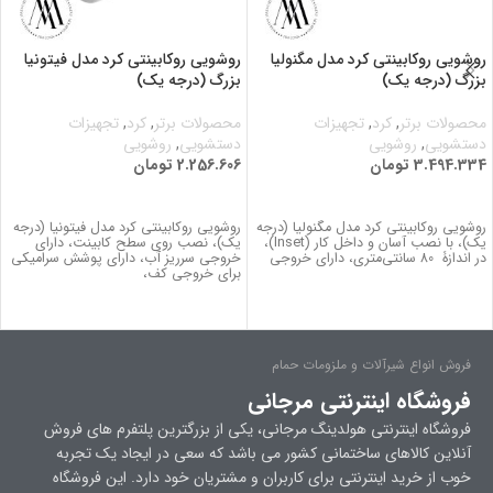
روشویی روکابینتی کرد مدل مگنولیا
روشویی روکابینتی کرد مدل فیتونیا
بزرگ (درجه یک)
بزرگ (درجه یک)
محصولات برتر
,
کرد
,
تجهیزات
محصولات برتر
,
کرد
,
تجهیزات
دستشویی
,
روشویی
دستشویی
,
روشویی
3.494.334
تومان
2.256.606
تومان
اطلاعات بیشتر
اطلاعات بیشتر
روشویی روکابینتی کرد مدل مگنولیا (درجه
روشویی روکابینتی کرد مدل فیتونیا (درجه
یک)، با نصب آسان و داخل کار (Inset)،
یک)، نصب روی سطح کابینت، دارای
در اندازۀ 80 سانتی‌متری، دارای خروجی
خروجی سرریز آب، دارای پوشش سرامیکی
برای خروجی کف،
فروش انواع شیرآلات و ملزومات حمام
فروشگاه اینترنتی مرجانی
فروشگاه اینترنتی هولدینگ مرجانی، یکی از بزرگترین پلتفرم های فروش
آنلاین کالاهای ساختمانی کشور می باشد که سعی در ایجاد یک تجربه
خوب از خرید اینترنتی برای کاربران و مشتریان خود دارد. این فروشگاه