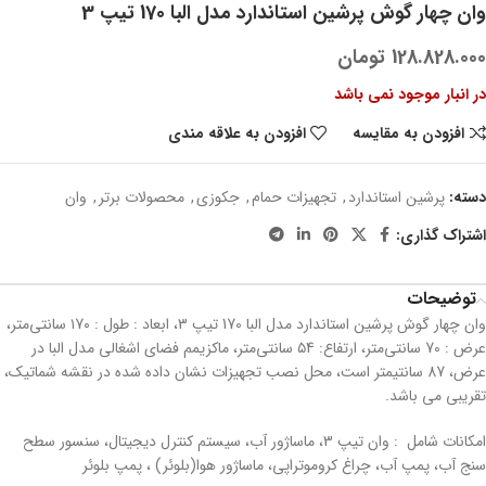
وان چهار گوش پرشین استاندارد مدل البا 170 تیپ 3
128.828.000
تومان
در انبار موجود نمی باشد
افزودن به مقایسه
افزودن به علاقه مندی
دسته:
پرشین استاندارد
,
تجهیزات حمام
,
جکوزی
,
محصولات برتر
,
وان
اشتراک گذاری:
توضیحات
وان چهار گوش پرشین استاندارد مدل البا 170 تیپ 3، ابعاد : طول : ۱7۰ سانتی‌متر،
عرض : 70 سانتی‌متر، ارتفاع: ۵4 سانتی‌متر، ماكزیمم فضای اشغالی مدل البا در
عرض، 87 سانتیمتر است، محل نصب تجهیزات نشان داده شده در نقشه شماتیك،
تقریبی می باشد.
امکانات شامل : وان تیپ 3، ماساژور آب، سیستم کنترل دیجیتال، سنسور سطح
سنج آب، پمپ آب، چراغ کروموتراپی، ماساژور هوا(بلوئر) ، پمپ بلوئر